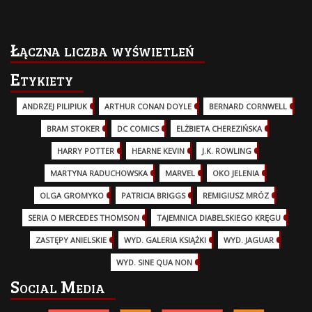
Łączna liczba wyświetleń
Etykiety
ANDRZEJ PILIPIUK
(29)
ARTHUR CONAN DOYLE
(2)
BERNARD CORNWELL
(3)
BRAM STOKER
(1)
DC COMICS
(17)
ELŻBIETA CHEREZIŃSKA
(2)
HARRY POTTER
(13)
HEARNE KEVIN
(3)
J.K. ROWLING
(5)
MARTYNA RADUCHOWSKA
(2)
MARVEL
(32)
OKO JELENIA
(7)
OLGA GROMYKO
(5)
PATRICIA BRIGGS
(12)
REMIGIUSZ MRÓZ
(5)
SERIA O MERCEDES THOMSON
(11)
TAJEMNICA DIABELSKIEGO KRĘGU
(3)
ZASTĘPY ANIELSKIE
(6)
WYD. GALERIA KSIĄŻKI
(6)
WYD. JAGUAR
(18)
WYD. SINE QUA NON
(45)
Social Media