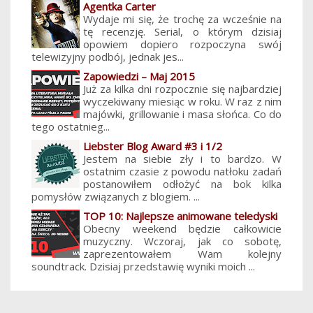
Agentka Carter
Wydaje mi się, że trochę za wcześnie na
tę recenzję. Serial, o którym dzisiaj
opowiem dopiero rozpoczyna swój
telewizyjny podbój, jednak jes...
Zapowiedzi – Maj 2015
Już za kilka dni rozpocznie się najbardziej
wyczekiwany miesiąc w roku. W raz z nim
majówki, grillowanie i masa słońca. Co do
tego ostatnieg...
Liebster Blog Award #3 i 1/2
Jestem na siebie zły i to bardzo. W
ostatnim czasie z powodu natłoku zadań
postanowiłem odłożyć na bok kilka
pomysłów związanych z blogiem. ...
TOP 10: Najlepsze animowane teledyski
Obecny weekend będzie całkowicie
muzyczny. Wczoraj, jak co sobotę,
zaprezentowałem Wam kolejny
soundtrack. Dzisiaj przedstawię wyniki moich ...