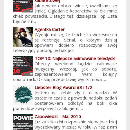
kabaretowej
Jak pewnie dobrze wiecie, uwielbiam się
śmiać. Oglądanie kabaretów to dla mnie
chleb powszedni. Dlatego też, dzisiejsza Top Lista
będzie z n...
Agentka Carter
Wydaje mi się, że trochę za wcześnie na
tę recenzję. Serial, o którym dzisiaj
opowiem dopiero rozpoczyna swój
telewizyjny podbój, jednak jes...
TOP 10: Najlepsze animowane teledyski
Obecny weekend będzie całkowicie
muzyczny. Wczoraj, jak co sobotę,
zaprezentowałem Wam kolejny
soundtrack. Dzisiaj przedstawię wyniki moich ...
Liebster Blog Award #3 i 1/2
Jestem na siebie zły i to bardzo. W
ostatnim czasie z powodu natłoku zadań
postanowiłem odłożyć na bok kilka
pomysłów związanych z blogiem. ...
Zapowiedzi – Maj 2015
Już za kilka dni rozpocznie się najbardziej
wyczekiwany miesiąc w roku. W raz z nim