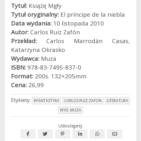
Tytuł:
Książę Mgły
Tytuł oryginalny:
El príncipe de la niebla
Data wydania:
10 listopada 2010
Autor:
Carlos Ruiz Zafón
Przekład:
Carlos Marrodán Casas,
Katarzyna Okrasko
Wydawca:
Muza
ISBN:
978-83-7495-837-0
Format:
200s. 132×205mm
Cena:
26,99
Etykiety:
#FANTASTYKA
CARLOS RUIZ ZAFON
LITERATURA
WYD. MUZA
Udostępnij: