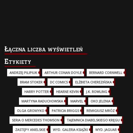
Łączna liczba wyświetleń
Etykiety
ANDRZEJ PILIPIUK
(29)
ARTHUR CONAN DOYLE
(2)
BERNARD CORNWELL
(3)
BRAM STOKER
(1)
DC COMICS
(17)
ELŻBIETA CHEREZIŃSKA
(2)
HARRY POTTER
(13)
HEARNE KEVIN
(3)
J.K. ROWLING
(5)
MARTYNA RADUCHOWSKA
(2)
MARVEL
(32)
OKO JELENIA
(7)
OLGA GROMYKO
(5)
PATRICIA BRIGGS
(12)
REMIGIUSZ MRÓZ
(5)
SERIA O MERCEDES THOMSON
(11)
TAJEMNICA DIABELSKIEGO KRĘGU
(3)
ZASTĘPY ANIELSKIE
(6)
WYD. GALERIA KSIĄŻKI
(6)
WYD. JAGUAR
(18)