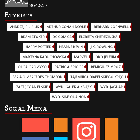
864,857
Etykiety
ANDRZEJ PILIPIUK
(29)
ARTHUR CONAN DOYLE
(2)
BERNARD CORNWELL
(3)
BRAM STOKER
(1)
DC COMICS
(17)
ELŻBIETA CHEREZIŃSKA
(2)
HARRY POTTER
(13)
HEARNE KEVIN
(3)
J.K. ROWLING
(5)
MARTYNA RADUCHOWSKA
(2)
MARVEL
(32)
OKO JELENIA
(7)
OLGA GROMYKO
(5)
PATRICIA BRIGGS
(12)
REMIGIUSZ MRÓZ
(5)
SERIA O MERCEDES THOMSON
(11)
TAJEMNICA DIABELSKIEGO KRĘGU
(3)
ZASTĘPY ANIELSKIE
(6)
WYD. GALERIA KSIĄŻKI
(6)
WYD. JAGUAR
(18)
WYD. SINE QUA NON
(45)
Social Media