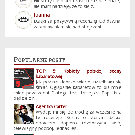
Niestety nie mam czasu teraz na seriale,
ale mam nadzieję, że to się z…
Joanna
Dzięki za pozytywną recenzję! Od dawna
zastanawiałam się nad obejrzeni…
Popularne posty
TOP 5: Kobiety polskiej sceny
kabaretowej
Jak pewnie dobrze wiecie, uwielbiam się
śmiać. Oglądanie kabaretów to dla mnie
chleb powszedni. Dlatego też, dzisiejsza Top Lista
będzie z n...
Agentka Carter
Wydaje mi się, że trochę za wcześnie na
tę recenzję. Serial, o którym dzisiaj
opowiem dopiero rozpoczyna swój
telewizyjny podbój, jednak jes...