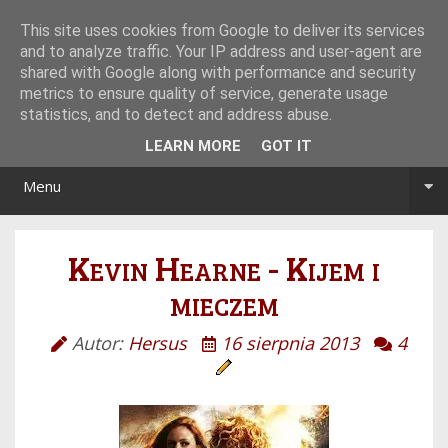
Tryb noc/dzień
This site uses cookies from Google to deliver its services
and to analyze traffic. Your IP address and user-agent are
shared with Google along with performance and security
metrics to ensure quality of service, generate usage
statistics, and to detect and address abuse.
LEARN MORE
GOT IT
Menu
Kevin Hearne - Kijem i
mieczem
Autor:
Hersus
16 sierpnia 2013
4