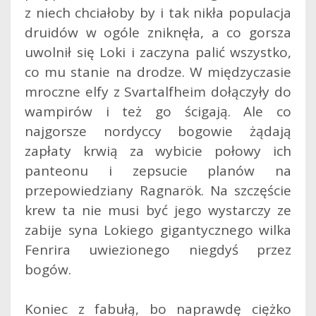
z niech chciałoby by i tak nikła populacja
druidów w ogóle zniknęła, a co gorsza
uwolnił się Loki i zaczyna palić wszystko,
co mu stanie na drodze. W międzyczasie
mroczne elfy z Svartalfheim dołączyły do
wampirów i też go ścigają. Ale co
najgorsze nordyccy bogowie żądają
zapłaty krwią za wybicie połowy ich
panteonu i zepsucie planów na
przepowiedziany Ragnarök. Na szczęście
krew ta nie musi być jego wystarczy ze
zabije syna Lokiego gigantycznego wilka
Fenrira uwiezionego niegdyś przez
bogów.
Koniec z fabułą, bo naprawdę ciężko