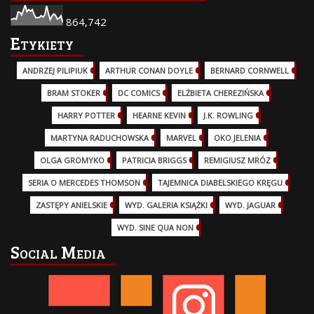
864,742
Etykiety
ANDRZEJ PILIPIUK
(29)
ARTHUR CONAN DOYLE
(2)
BERNARD CORNWELL
(3)
BRAM STOKER
(1)
DC COMICS
(17)
ELŻBIETA CHEREZIŃSKA
(2)
HARRY POTTER
(13)
HEARNE KEVIN
(3)
J.K. ROWLING
(5)
MARTYNA RADUCHOWSKA
(2)
MARVEL
(32)
OKO JELENIA
(7)
OLGA GROMYKO
(5)
PATRICIA BRIGGS
(12)
REMIGIUSZ MRÓZ
(5)
SERIA O MERCEDES THOMSON
(11)
TAJEMNICA DIABELSKIEGO KRĘGU
(3)
ZASTĘPY ANIELSKIE
(6)
WYD. GALERIA KSIĄŻKI
(6)
WYD. JAGUAR
(18)
WYD. SINE QUA NON
(45)
Social Media