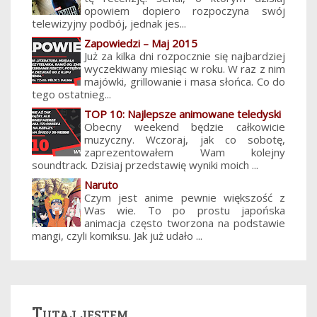
opowiem dopiero rozpoczyna swój
telewizyjny podbój, jednak jes...
Zapowiedzi – Maj 2015
Już za kilka dni rozpocznie się najbardziej
wyczekiwany miesiąc w roku. W raz z nim
majówki, grillowanie i masa słońca. Co do
tego ostatnieg...
TOP 10: Najlepsze animowane teledyski
Obecny weekend będzie całkowicie
muzyczny. Wczoraj, jak co sobotę,
zaprezentowałem Wam kolejny
soundtrack. Dzisiaj przedstawię wyniki moich ...
Naruto
Czym jest anime pewnie większość z
Was wie. To po prostu japońska
animacja często tworzona na podstawie
mangi, czyli komiksu. Jak już udało ...
Tutaj jestem