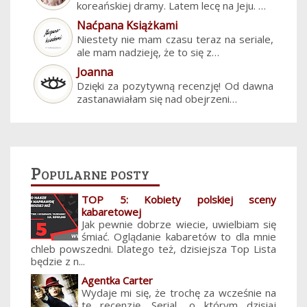
koreańskiej dramy. Latem lecę na Jeju. …
Naćpana Książkami
Niestety nie mam czasu teraz na seriale,
ale mam nadzieję, że to się z…
Joanna
Dzięki za pozytywną recenzję! Od dawna
zastanawiałam się nad obejrzeni…
Popularne posty
TOP 5: Kobiety polskiej sceny
kabaretowej
Jak pewnie dobrze wiecie, uwielbiam się
śmiać. Oglądanie kabaretów to dla mnie
chleb powszedni. Dlatego też, dzisiejsza Top Lista
będzie z n...
Agentka Carter
Wydaje mi się, że trochę za wcześnie na
tę recenzję. Serial, o którym dzisiaj