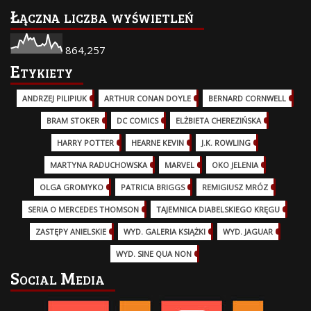
Łączna liczba wyświetleń
864,257
Etykiety
ANDRZEJ PILIPIUK
(29)
ARTHUR CONAN DOYLE
(2)
BERNARD CORNWELL
(3)
BRAM STOKER
(1)
DC COMICS
(17)
ELŻBIETA CHEREZIŃSKA
(2)
HARRY POTTER
(13)
HEARNE KEVIN
(3)
J.K. ROWLING
(5)
MARTYNA RADUCHOWSKA
(2)
MARVEL
(32)
OKO JELENIA
(7)
OLGA GROMYKO
(5)
PATRICIA BRIGGS
(12)
REMIGIUSZ MRÓZ
(5)
SERIA O MERCEDES THOMSON
(11)
TAJEMNICA DIABELSKIEGO KRĘGU
(3)
ZASTĘPY ANIELSKIE
(6)
WYD. GALERIA KSIĄŻKI
(6)
WYD. JAGUAR
(18)
WYD. SINE QUA NON
(45)
Social Media