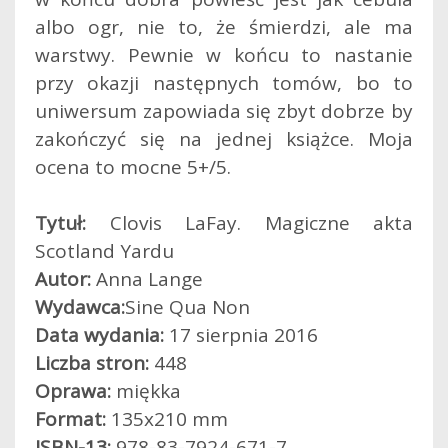
albo ogr, nie to, że śmierdzi, ale ma
warstwy. Pewnie w końcu to nastanie
przy okazji następnych tomów, bo to
uniwersum zapowiada się zbyt dobrze by
zakończyć się na jednej książce. Moja
ocena to mocne 5+/5.
Tytuł:
Clovis LaFay. Magiczne akta
Scotland Yardu
Autor:
Anna Lange
Wydawca:
Sine Qua Non
Data wydania:
17 sierpnia 2016
Liczba stron:
448
Oprawa:
miękka
Format:
135x210 mm
ISBN-13:
978-83-7924-671-7