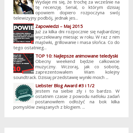
Wydaje mi się, że trochę za wcześnie na
tę recenzję. Serial, o którym dzisiaj
opowiem dopiero rozpoczyna swój
telewizyjny podbój, jednak jes...
Zapowiedzi – Maj 2015
Już za kilka dni rozpocznie się najbardziej
wyczekiwany miesiąc w roku. W raz z nim
majówki, grillowanie i masa słońca. Co do
tego ostatnieg...
TOP 10: Najlepsze animowane teledyski
Obecny weekend będzie całkowicie
muzyczny. Wczoraj, jak co sobotę,
zaprezentowałem Wam kolejny
soundtrack. Dzisiaj przedstawię wyniki moich ...
Liebster Blog Award #3 i 1/2
Jestem na siebie zły i to bardzo. W
ostatnim czasie z powodu natłoku zadań
postanowiłem odłożyć na bok kilka
pomysłów związanych z blogiem. ...