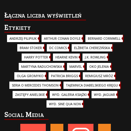
Łączna liczba wyświetleń
Etykiety
ANDRZEJ PILIPIUK
(29)
ARTHUR CONAN DOYLE
(2)
BERNARD CORNWELL
(3)
BRAM STOKER
(1)
DC COMICS
(17)
ELŻBIETA CHEREZIŃSKA
(2)
HARRY POTTER
(13)
HEARNE KEVIN
(3)
J.K. ROWLING
(5)
MARTYNA RADUCHOWSKA
(2)
MARVEL
(32)
OKO JELENIA
(7)
OLGA GROMYKO
(5)
PATRICIA BRIGGS
(12)
REMIGIUSZ MRÓZ
(5)
SERIA O MERCEDES THOMSON
(11)
TAJEMNICA DIABELSKIEGO KRĘGU
(3)
ZASTĘPY ANIELSKIE
(6)
WYD. GALERIA KSIĄŻKI
(6)
WYD. JAGUAR
(18)
WYD. SINE QUA NON
(45)
Social Media