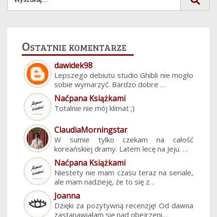
Ostatnie komentarze
dawidek98
Lepszego debiutu studio Ghibli nie mogło
sobie wymarzyć. Bardzo dobre …
Naćpana Książkami
Totalnie nie mój klimat ;)
ClaudiaMorningstar
W sumie tylko czekam na całość
koreańskiej dramy. Latem lecę na Jeju. …
Naćpana Książkami
Niestety nie mam czasu teraz na seriale,
ale mam nadzieję, że to się z…
Joanna
Dzięki za pozytywną recenzję! Od dawna
zastanawiałam się nad obejrzeni…