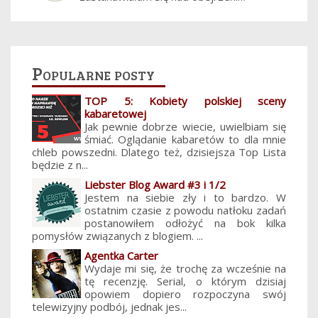
Popularne posty
TOP 5: Kobiety polskiej sceny
kabaretowej
Jak pewnie dobrze wiecie, uwielbiam się
śmiać. Oglądanie kabaretów to dla mnie
chleb powszedni. Dlatego też, dzisiejsza Top Lista
będzie z n...
Liebster Blog Award #3 i 1/2
Jestem na siebie zły i to bardzo. W
ostatnim czasie z powodu natłoku zadań
postanowiłem odłożyć na bok kilka
pomysłów związanych z blogiem. ...
Agentka Carter
Wydaje mi się, że trochę za wcześnie na
tę recenzję. Serial, o którym dzisiaj
opowiem dopiero rozpoczyna swój
telewizyjny podbój, jednak jes...