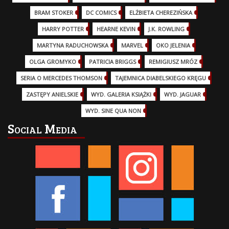
BRAM STOKER
(1)
DC COMICS
(17)
ELŻBIETA CHEREZIŃSKA
(2)
HARRY POTTER
(13)
HEARNE KEVIN
(3)
J.K. ROWLING
(5)
MARTYNA RADUCHOWSKA
(2)
MARVEL
(32)
OKO JELENIA
(7)
OLGA GROMYKO
(5)
PATRICIA BRIGGS
(12)
REMIGIUSZ MRÓZ
(5)
SERIA O MERCEDES THOMSON
(11)
TAJEMNICA DIABELSKIEGO KRĘGU
(3)
ZASTĘPY ANIELSKIE
(6)
WYD. GALERIA KSIĄŻKI
(6)
WYD. JAGUAR
(18)
WYD. SINE QUA NON
(45)
Social Media