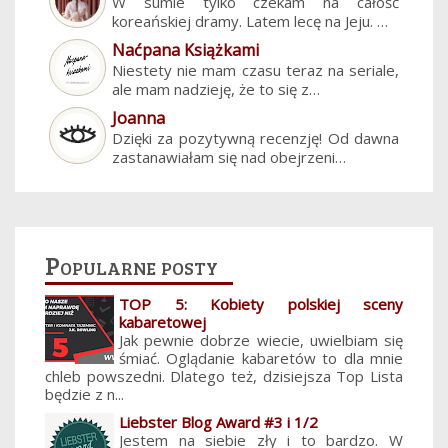
W sumie tylko czekam na całość
koreańskiej dramy. Latem lecę na Jeju. …
Naćpana Książkami
Niestety nie mam czasu teraz na seriale,
ale mam nadzieję, że to się z…
Joanna
Dzięki za pozytywną recenzję! Od dawna
zastanawiałam się nad obejrzeni…
Popularne posty
TOP 5: Kobiety polskiej sceny
kabaretowej
Jak pewnie dobrze wiecie, uwielbiam się
śmiać. Oglądanie kabaretów to dla mnie
chleb powszedni. Dlatego też, dzisiejsza Top Lista
będzie z n...
Liebster Blog Award #3 i 1/2
Jestem na siebie zły i to bardzo. W