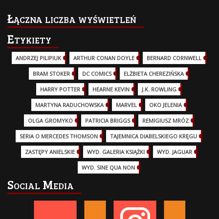
Łączna liczba wyświetleń
Etykiety
ANDRZEJ PILIPIUK
(29)
ARTHUR CONAN DOYLE
(2)
BERNARD CORNWELL
(3)
BRAM STOKER
(1)
DC COMICS
(17)
ELŻBIETA CHEREZIŃSKA
(2)
HARRY POTTER
(13)
HEARNE KEVIN
(3)
J.K. ROWLING
(5)
MARTYNA RADUCHOWSKA
(2)
MARVEL
(32)
OKO JELENIA
(7)
OLGA GROMYKO
(5)
PATRICIA BRIGGS
(12)
REMIGIUSZ MRÓZ
(5)
SERIA O MERCEDES THOMSON
(11)
TAJEMNICA DIABELSKIEGO KRĘGU
(3)
ZASTĘPY ANIELSKIE
(6)
WYD. GALERIA KSIĄŻKI
(6)
WYD. JAGUAR
(18)
WYD. SINE QUA NON
(45)
Social Media