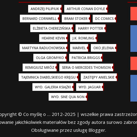
ANDRZEJ PILIPIUK
(29)
ARTHUR CONAN DOYLE
(2)
BERNARD CORNWELL
(3)
BRAM STOKER
(1)
DC COMICS
(17)
ELŻBIETA CHEREZIŃSKA
(2)
HARRY POTTER
(13)
HEARNE KEVIN
(3)
J.K. ROWLING
(5)
MARTYNA RADUCHOWSKA
(2)
MARVEL
(32)
OKO JELENIA
(7)
OLGA GROMYKO
(5)
PATRICIA BRIGGS
(12)
REMIGIUSZ MRÓZ
(5)
SERIA O MERCEDES THOMSON
(11)
TAJEMNICA DIABELSKIEGO KRĘGU
(3)
ZASTĘPY ANIELSKIE
(6)
WYD. GALERIA KSIĄŻKI
(6)
WYD. JAGUAR
(18)
WYD. SINE QUA NON
(45)
opyright © Co myślę o … 2012-2025 | wszelkie prawa zastrzeżo
owanie jakichkolwiek materiałów bez zgody autora surowo zabron
Obsługiwane przez usługę Blogger.