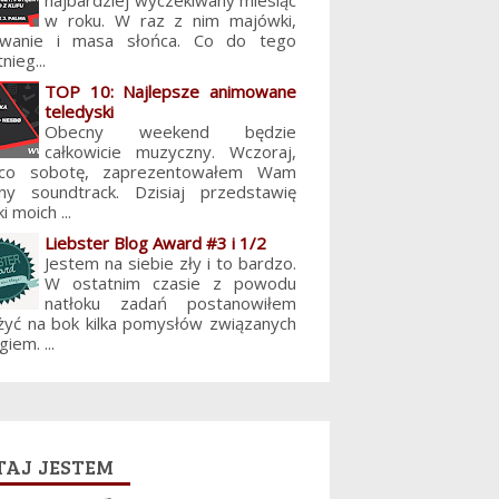
najbardziej wyczekiwany miesiąc
w roku. W raz z nim majówki,
lowanie i masa słońca. Co do tego
nieg...
TOP 10: Najlepsze animowane
teledyski
Obecny weekend będzie
całkowicie muzyczny. Wczoraj,
 co sobotę, zaprezentowałem Wam
jny soundtrack. Dzisiaj przedstawię
i moich ...
Liebster Blog Award #3 i 1/2
Jestem na siebie zły i to bardzo.
W ostatnim czasie z powodu
natłoku zadań postanowiłem
żyć na bok kilka pomysłów związanych
giem. ...
aj jestem