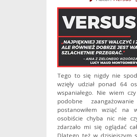
Tego to się nigdy nie spod
wzięły udział ponad 64 o
wspaniałego. Nie wiem cz
podobne zaangażowanie
postanowiłem wziąć na wa
osobiście chyba nic nie c
zdarzało mi się oglądać cał
Dlatego też w dzisiejszym s