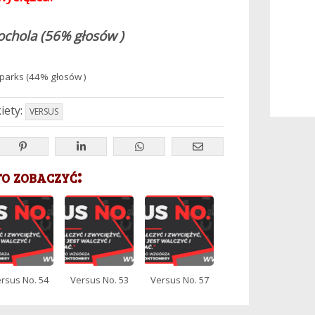
chola (
56% głosów )
parks (
44% głosów )
iety:
VERSUS
 zobaczyć:
rsus No. 54
Versus No. 53
Versus No. 57