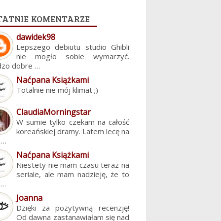
tatnie komentarze
dawidek98
Lepszego debiutu studio Ghibli
nie mogło sobie wymarzyć.
dzo dobre …
Naćpana Książkami
Totalnie nie mój klimat ;)
ClaudiaMorningstar
W sumie tylko czekam na całość
koreańskiej dramy. Latem lecę na
. …
Naćpana Książkami
Niestety nie mam czasu teraz na
seriale, ale mam nadzieję, że to
z…
Joanna
Dzięki za pozytywną recenzję!
Od dawna zastanawiałam się nad