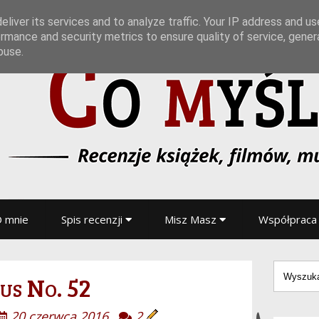
liver its services and to analyze traffic. Your IP address and u
rmance and security metrics to ensure quality of service, gene
buse.
 mnie
Spis recenzji
Misz Masz
Współpraca
us No. 52
20 czerwca 2016
2