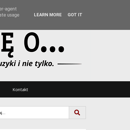
Tryb noc/dzień
ser-agent
rate usage
LEARN MORE
GOT IT
Kontakt