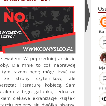
Os
Ukryj
Bar
widgety
ziewałem. W poprzedniej ankiecie
soby. Dla mnie to coś naprawdę
Jeju
y tym razem będę mógł liczyć na
 ze strony czytelników, ale
rsztat literaturę kobiecą.
Sam
się 
zytałem z tego gatunku, jednakże
kiem ciekawe ekranizacje książek.
tarciu zmierzy się dwójka pisarzy,