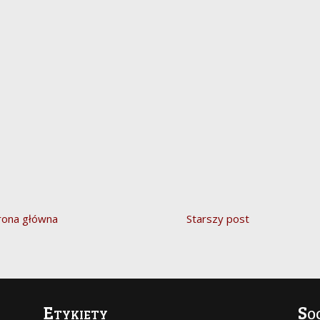
rona główna
Starszy post
Etykiety
So