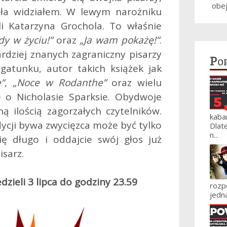
obe
eła widziałem. W lewym narożniku
li Katarzyna Grochola. To właśnie
dy w życiu!”
oraz
„Ja wam pokażę!”
.
ardziej znanych zagraniczny pisarzy
Po
atunku, autor takich książek jak
”
,
„Noce w Rodanthe”
oraz wielu
 o Nicholasie Sparksie. Obydwoje
 ilością zagorzałych czytelników.
kaba
dycji bywa zwycięzca może być tylko
Dlat
n...
ię długo i oddajcie swój głos już
isarz.
zieli 3 lipca do godziny 23.59
roz
jedna