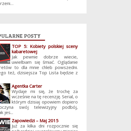
jrzeni…
pularne posty
TOP 5: Kobiety polskiej sceny
kabaretowej
Jak pewnie dobrze wiecie,
uwielbiam się śmiać. Oglądanie
retów to dla mnie chleb powszedni.
ego też, dzisiejsza Top Lista będzie z
Agentka Carter
Wydaje mi się, że trochę za
wcześnie na tę recenzję. Serial, o
którym dzisiaj opowiem dopiero
poczyna swój telewizyjny podbój,
k jes...
Zapowiedzi – Maj 2015
Już za kilka dni rozpocznie się