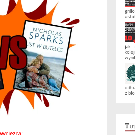
gril
ostat
jak
kole
wynik
odło
z blo
Tut
wycięzca: