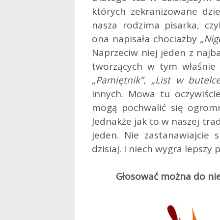
których zekranizowane dzi
nasza rodzima pisarka, czy
ona napisała chociażby
„Nig
Naprzeciw niej jeden z najb
tworzących w tym właśnie g
„Pamiętnik”
,
„List w butelce
innych. Mowa tu oczywiście
mogą pochwalić się ogromną
Jednakże jak to w naszej tra
jeden. Nie zastanawiajcie s
dzisiaj. I niech wygra lepszy p
Głosować można do nied