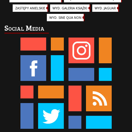
ZASTĘPY ANIELSKIE
(6)
WYD. GALERIA KSIĄŻKI
(6)
WYD. JAGUAR
(18)
WYD. SINE QUA NON
(45)
Social Media