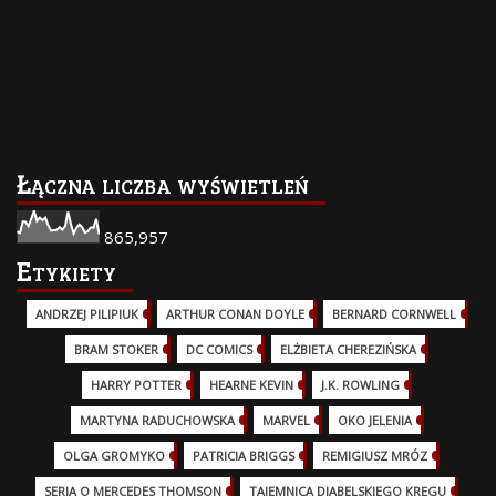
Łączna liczba wyświetleń
865,957
Etykiety
ANDRZEJ PILIPIUK
(29)
ARTHUR CONAN DOYLE
(2)
BERNARD CORNWELL
(3)
BRAM STOKER
(1)
DC COMICS
(17)
ELŻBIETA CHEREZIŃSKA
(2)
HARRY POTTER
(13)
HEARNE KEVIN
(3)
J.K. ROWLING
(5)
MARTYNA RADUCHOWSKA
(2)
MARVEL
(32)
OKO JELENIA
(7)
OLGA GROMYKO
(5)
PATRICIA BRIGGS
(12)
REMIGIUSZ MRÓZ
(5)
SERIA O MERCEDES THOMSON
(11)
TAJEMNICA DIABELSKIEGO KRĘGU
(3)