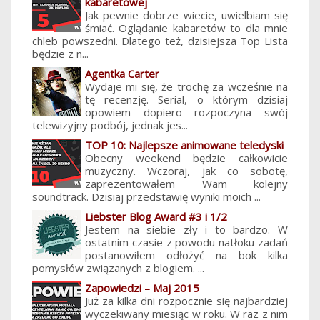
kabaretowej
Jak pewnie dobrze wiecie, uwielbiam się
śmiać. Oglądanie kabaretów to dla mnie
chleb powszedni. Dlatego też, dzisiejsza Top Lista
będzie z n...
Agentka Carter
Wydaje mi się, że trochę za wcześnie na
tę recenzję. Serial, o którym dzisiaj
opowiem dopiero rozpoczyna swój
telewizyjny podbój, jednak jes...
TOP 10: Najlepsze animowane teledyski
Obecny weekend będzie całkowicie
muzyczny. Wczoraj, jak co sobotę,
zaprezentowałem Wam kolejny
soundtrack. Dzisiaj przedstawię wyniki moich ...
Liebster Blog Award #3 i 1/2
Jestem na siebie zły i to bardzo. W
ostatnim czasie z powodu natłoku zadań
postanowiłem odłożyć na bok kilka
pomysłów związanych z blogiem. ...
Zapowiedzi – Maj 2015
Już za kilka dni rozpocznie się najbardziej
wyczekiwany miesiąc w roku. W raz z nim