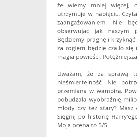
że wiemy mniej więcej, 
utrzymuje w napięciu. Czyta
zaangażowaniem. Nie będz
obserwując jak naszym pr
Będziemy pragnęli krzyknąć 
za rogiem będzie czaiło się
magia powieści. Potężniejsza 
Uważam, że za sprawą tej
nieśmiertelność. Nie potrz
przemiana w wampira. Powie
pobudzała wyobraźnię milion
młody czy też stary? Masz d
Sięgnij po historię Harry’e
Moja ocena to 5/5.