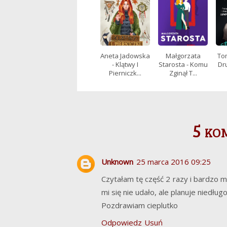
Aneta Jadowska
Małgorzata
Tom
- Klątwy I
Starosta - Komu
Dru
Pierniczk...
Zginął T...
5 ko
Unknown
25 marca 2016 09:25
Czytałam tę część 2 razy i bardzo m
mi się nie udało, ale planuje niedłu
Pozdrawiam cieplutko
Odpowiedz
Usuń