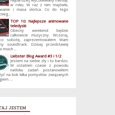
najbardziej wyczekiwany miesiąc
w roku. W raz z nim majówki,
lowanie i masa słońca. Co do tego
nieg...
TOP 10: Najlepsze animowane
teledyski
Obecny weekend będzie
całkowicie muzyczny. Wczoraj,
 co sobotę, zaprezentowałem Wam
jny soundtrack. Dzisiaj przedstawię
i moich ...
Liebster Blog Award #3 i 1/2
Jestem na siebie zły i to bardzo.
W ostatnim czasie z powodu
natłoku zadań postanowiłem
żyć na bok kilka pomysłów związanych
giem. ...
aj jestem