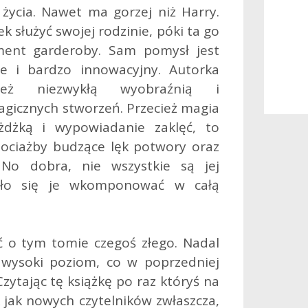
życia. Nawet ma gorzej niż Harry.
służyć swojej rodzinie, póki ta go
ement garderoby. Sam pomysł jest
ie i bardzo innowacyjny. Autorka
ież niezwykłą wyobraźnią i
gicznych stworzeń. Przecież magia
żdżką i wypowiadanie zaklęć, to
hociażby budzące lęk potwory oraz
 No dobra, nie wszystkie są jej
dało się je wkomponować w całą
ć o tym tomie czegoś złego. Nadal
wysoki poziom, co w poprzedniej
 Czytając tę książkę po raz któryś na
 jak nowych czytelników zwłaszcza,