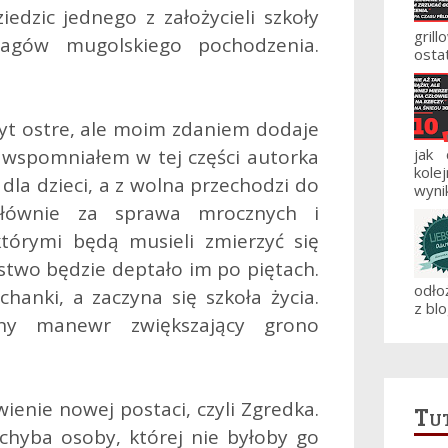
iedzic jednego z założycieli szkoły
gril
magów mugolskiego pochodzenia.
ostat
yt ostre, ale moim zdaniem dodaje
 wspomniałem w tej części autorka
jak
kole
dla dzieci, a z wolna przechodzi do
wynik
 Głównie za sprawa mrocznych i
tórymi będą musieli zmierzyć się
two będzie deptało im po piętach.
odło
chanki, a zaczyna się szkoła życia.
z blo
y manewr zwiększający grono
ienie nowej postaci, czyli Zgredka.
Tut
chyba osoby, której nie byłoby go