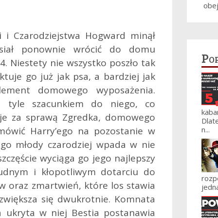
obe
i i Czarodziejstwa Hogward minął
usiał ponownie wrócić do domu
Po
4. Niestety nie wszystko poszło tak
ktuje go już jak psa, a bardziej jak
element domowego wyposażenia.
 tyle szacunkiem do niego, co
kaba
uje za sprawą Zgredka, domowego
Dlat
amówić Harry’ego na pozostanie w
n...
ego młody czarodziej wpada w nie
szczęście wyciąga go jego najlepszy
rudnym i kłopotliwym dotarciu do
roz
tw oraz zmartwień, które los stawia
jedna
zwiększa się dwukrotnie. Komnata
a ukryta w niej Bestia postanawia