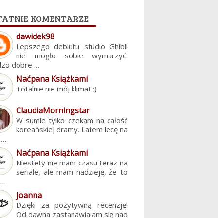
tatnie komentarze
dawidek98
Lepszego debiutu studio Ghibli
nie mogło sobie wymarzyć.
dzo dobre …
Naćpana Książkami
Totalnie nie mój klimat ;)
ClaudiaMorningstar
W sumie tylko czekam na całość
koreańskiej dramy. Latem lecę na
. …
Naćpana Książkami
Niestety nie mam czasu teraz na
seriale, ale mam nadzieję, że to
z…
Joanna
Dzięki za pozytywną recenzję!
Od dawna zastanawiałam się nad