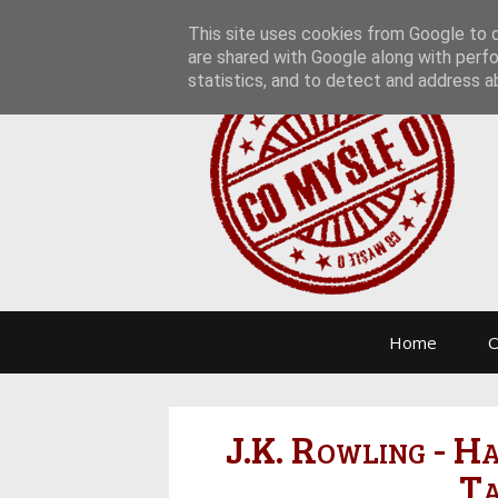
This site uses cookies from Google to de
are shared with Google along with perfo
statistics, and to detect and address a
Home
O
J.K. Rowling - H
Ta