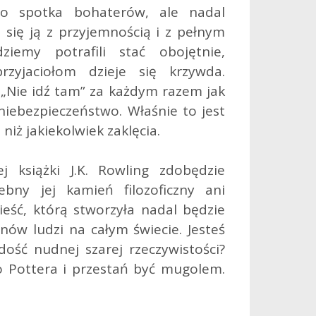
co spotka bohaterów, ale nadal
 się ją z przyjemnością i z pełnym
iemy potrafili stać obojętnie,
zyjaciołom dzieje się krzywda.
„Nie idź tam” za każdym razem jak
 niebezpieczeństwo. Właśnie to jest
niż jakiekolwiek zaklęcia.
 książki J.K. Rowling zdobędzie
ebny jej kamień filozoficzny ani
ść, którą stworzyła nadal będzie
ów ludzi na całym świecie. Jesteś
ość nudnej szarej rzeczywistości?
go Pottera i przestań być mugolem.