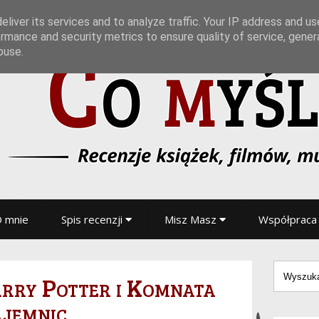
liver its services and to analyze traffic. Your IP address and u
rmance and security metrics to ensure quality of service, gene
buse.
 mnie
Spis recenzji
Misz Masz
Współpraca
arry Potter i Komnata
jemnic