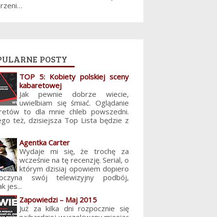
jrzeni…
pularne posty
TOP 5: Kobiety polskiej sceny
kabaretowej
Jak pewnie dobrze wiecie,
uwielbiam się śmiać. Oglądanie
retów to dla mnie chleb powszedni.
ego też, dzisiejsza Top Lista będzie z
Agentka Carter
Wydaje mi się, że trochę za
wcześnie na tę recenzję. Serial, o
którym dzisiaj opowiem dopiero
poczyna swój telewizyjny podbój,
k jes...
Zapowiedzi – Maj 2015
Już za kilka dni rozpocznie się