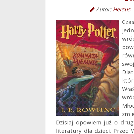
Autor:
Hersus
Cza
jed
wró
pow
rów
swo
Dlat
któr
Wła
wró
Mło
zmie
Dzisiaj opowiem już o drug
literatury dla dzieci. Przed