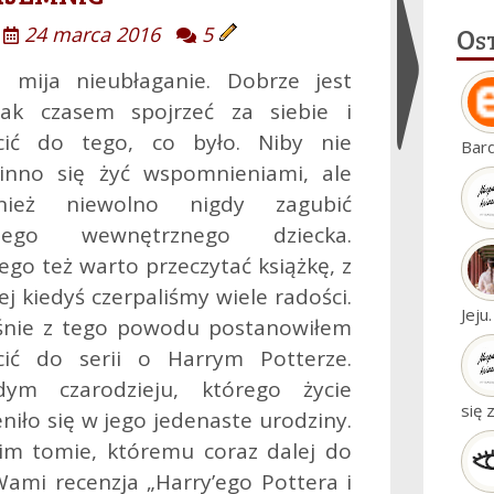
Os
24 marca 2016
5
s mija nieubłaganie. Dobrze jest
nak czasem spojrzeć za siebie i
Ukryj
cić do tego, co było. Niby nie
Bar
widgety
inno się żyć wspomnieniami, ale
nież niewolno nigdy zagubić
jego wewnętrznego dziecka.
ego też warto przeczytać książkę, z
ej kiedyś czerpaliśmy wiele radości.
Jeju
śnie z tego powodu postanowiłem
cić do serii o Harrym Potterze.
dym czarodzieju, którego życie
się 
niło się w jego jedenaste urodziny.
im tomie, któremu coraz dalej do
 Wami recenzja „Harry’ego Pottera i