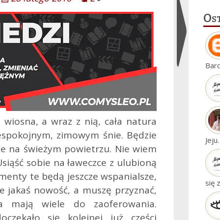
Os
Ukryj
Bar
widgety
i wiosna, a wraz z nią, cała natura
espokojnym, zimowym śnie. Będzie
Jeju
ie na świeżym powietrzu. Nie wiem
 Usiąść sobie na ławeczce z ulubioną
enty te będą jeszcze wspanialsze,
się 
ie jakaś nowość, a muszę przyznać,
a mają wiele do zaoferowania.
czekało się kolejnej już części