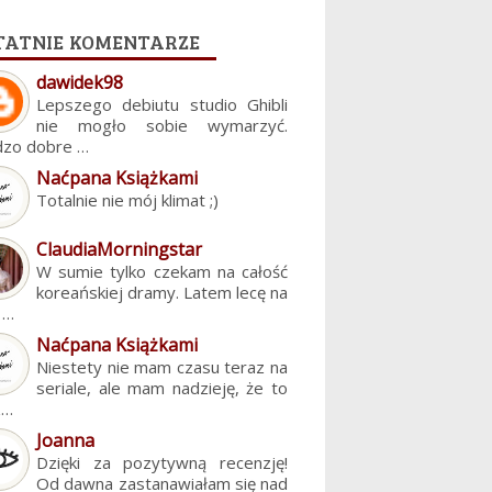
tatnie komentarze
dawidek98
Lepszego debiutu studio Ghibli
nie mogło sobie wymarzyć.
dzo dobre …
Naćpana Książkami
Totalnie nie mój klimat ;)
ClaudiaMorningstar
W sumie tylko czekam na całość
koreańskiej dramy. Latem lecę na
. …
Naćpana Książkami
Niestety nie mam czasu teraz na
seriale, ale mam nadzieję, że to
z…
Joanna
Dzięki za pozytywną recenzję!
Od dawna zastanawiałam się nad