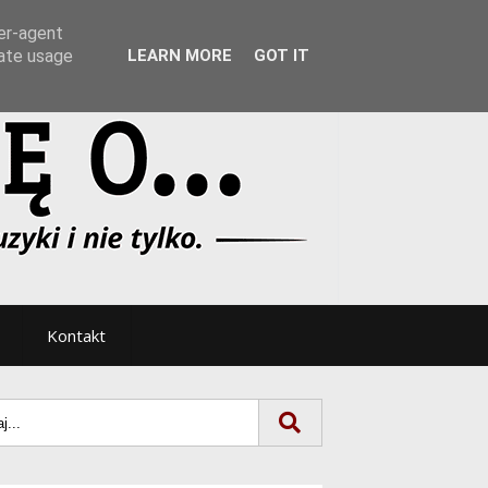
Tryb noc/dzień
ser-agent
rate usage
LEARN MORE
GOT IT
Kontakt