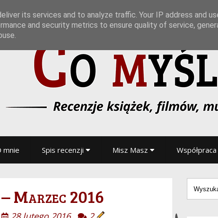
liver its services and to analyze traffic. Your IP address and u
rmance and security metrics to ensure quality of service, gene
buse.
 mnie
Spis recenzji
Misz Masz
Współpraca
 – Marzec 2016
28 lutego 2016
2