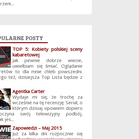
jrzeni…
pularne posty
TOP 5: Kobiety polskiej sceny
kabaretowej
Jak pewnie dobrze wiecie,
uwielbiam się śmiać. Oglądanie
retów to dla mnie chleb powszedni.
ego też, dzisiejsza Top Lista będzie z
Agentka Carter
Wydaje mi się, że trochę za
wcześnie na tę recenzję. Serial, o
którym dzisiaj opowiem dopiero
poczyna swój telewizyjny podbój,
k jes...
Zapowiedzi – Maj 2015
Już za kilka dni rozpocznie się