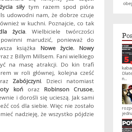
obe
ycia siły
tym razem spod pióra
lls udowodni nam, że dobrze czuje
 również w kuchni. Poznajcie, co tak
la życia
. Wielbiciele twórczości
Po
 powinni marudzić, ponieważ do
nowsza książka
Nowe życie. Nowy
az z Billym Millsem. Fani wielkiego
yć na masę atrakcji. Do kin trafi
kaba
rem w roli głównej, kolejna cześć
Dlat
n...
raz
Zabójczyni
. Dzieci natomiast
łoty koń
oraz
Robinson Crusoe
,
wnie i dorośli się ucieszą. Jak sami
eźć coś dla siebie. Więc nie zostało
roz
i mieć nadzieję, że wszystko pójdzie
jedna