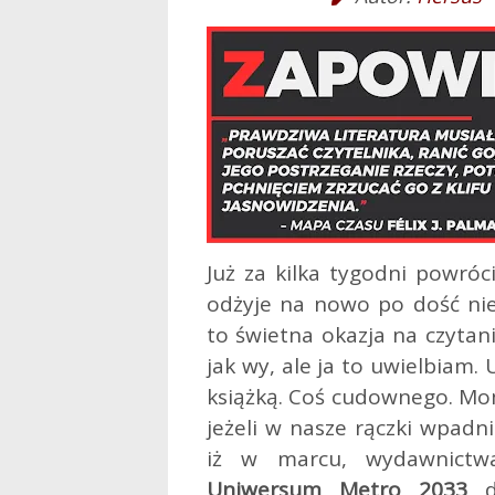
Już za kilka tygodni powróc
odżyje na nowo po dość ni
to świetna okazja na czytan
jak wy, ale ja to uwielbiam.
książką. Coś cudownego.
Mom
jeżeli w nasze rączki wpadn
iż w marcu, wydawnictw
Uniwersum Metro 2033
do