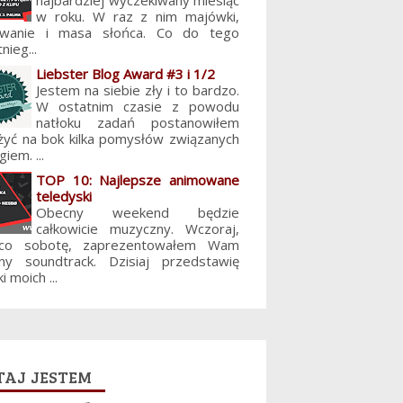
najbardziej wyczekiwany miesiąc
w roku. W raz z nim majówki,
lowanie i masa słońca. Co do tego
nieg...
Liebster Blog Award #3 i 1/2
Jestem na siebie zły i to bardzo.
W ostatnim czasie z powodu
natłoku zadań postanowiłem
żyć na bok kilka pomysłów związanych
giem. ...
TOP 10: Najlepsze animowane
teledyski
Obecny weekend będzie
całkowicie muzyczny. Wczoraj,
 co sobotę, zaprezentowałem Wam
jny soundtrack. Dzisiaj przedstawię
i moich ...
aj jestem