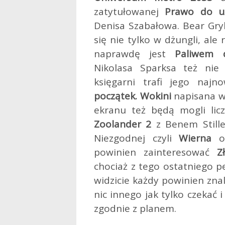
zatytułowanej
Prawo do uż
Denisa Szabałowa. Bear Gry
się nie tylko w dżungli, ale
naprawdę jest
Paliwem d
Nikolasa Sparksa też nie
księgarni trafi jego naj
początek. Wokini
napisana wr
ekranu też będą mogli licz
Zoolander 2
z Benem Stille
Niezgodnej czyli
Wierna
o
powinien zainteresować
Z
chociaż z tego ostatniego pe
widzicie każdy powinien znal
nic innego jak tylko czekać 
zgodnie z planem.