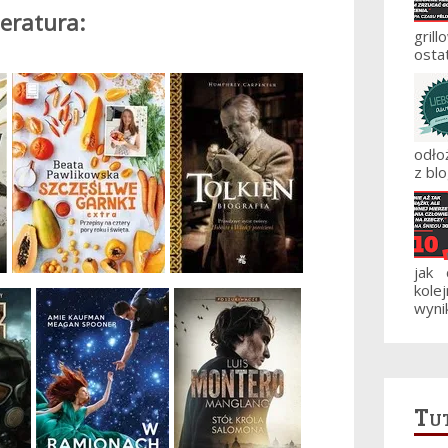
teratura:
gril
ostat
odło
z blo
jak
kole
wynik
Tut