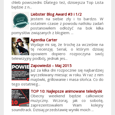
chleb powszedni. Dlatego też, dzisiejsza Top Lista
będzie z n...
Liebster Blog Award #3 i 1/2
Jestem na siebie zły i to bardzo. W
ostatnim czasie z powodu natłoku zadań
postanowiłem odłożyć na bok kilka
pomysłów związanych z blogiem. ...
Agentka Carter
Wydaje mi się, że trochę za wcześnie na
tę recenzję. Serial, o którym dzisiaj
opowiem dopiero rozpoczyna swój
telewizyjny podbój, jednak jes...
Zapowiedzi – Maj 2015
Już za kilka dni rozpocznie się najbardziej
wyczekiwany miesiąc w roku. W raz z nim
majówki, grillowanie i masa słońca. Co do
tego ostatnieg...
TOP 10: Najlepsze animowane teledyski
Obecny weekend będzie całkowicie
muzyczny. Wczoraj, jak co sobotę,
zaprezentowałem Wam kolejny
soundtrack. Dzisiaj przedstawię wyniki moich ...