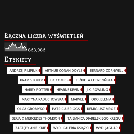
Łączna liczba wyświetleń
863,986
Etykiety
ANDRZEJ PILIPIUK
(29)
ARTHUR CONAN DOYLE
(2)
BERNARD CORNWELL
(3)
BRAM STOKER
(1)
DC COMICS
(17)
ELŻBIETA CHEREZIŃSKA
(2)
HARRY POTTER
(13)
HEARNE KEVIN
(3)
J.K. ROWLING
(5)
MARTYNA RADUCHOWSKA
(2)
MARVEL
(32)
OKO JELENIA
(7)
OLGA GROMYKO
(5)
PATRICIA BRIGGS
(12)
REMIGIUSZ MRÓZ
(5)
SERIA O MERCEDES THOMSON
(11)
TAJEMNICA DIABELSKIEGO KRĘGU
(3)
ZASTĘPY ANIELSKIE
(6)
WYD. GALERIA KSIĄŻKI
(6)
WYD. JAGUAR
(18)