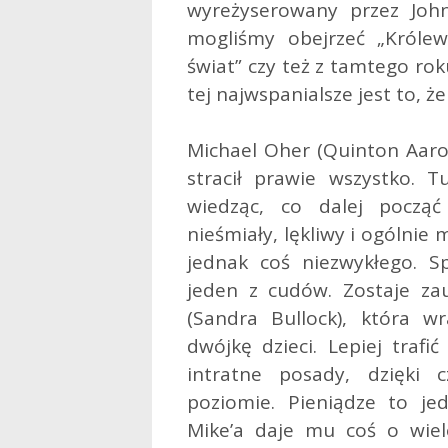
wyreżyserowany przez Joh
mogliśmy obejrzeć „Królew
świat” czy też z tamtego rok
tej najwspanialsze jest to, że
Michael Oher (Quinton Aar
stracił prawie wszystko. T
wiedząc, co dalej począ
nieśmiały, lękliwy i ogólni
jednak coś niezwykłego. 
jeden z cudów. Zostaje z
(Sandra Bullock), która
dwójkę dzieci. Lepiej traf
intratne posady, dzięki
poziomie. Pieniądze to je
Mike’a daje mu coś o wiele