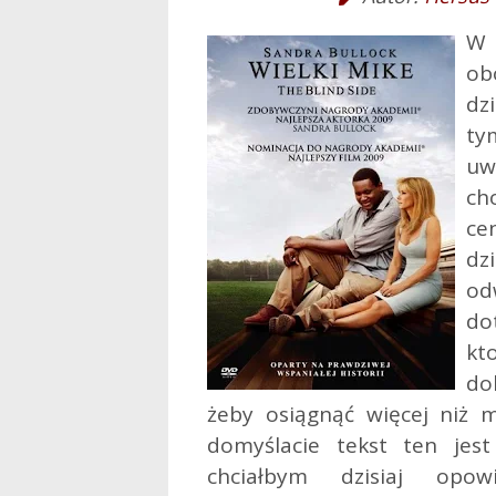
W 
ob
dz
ty
uw
c
ce
dz
od
do
kt
do
żeby osiągnąć więcej niż 
domyślacie tekst ten jes
chciałbym dzisiaj opow