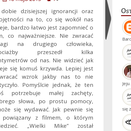
Os
dobie dzisiejszej ignorancji oraz
ojętności na to, co się wokół nas
ieje, bardzo łatwo jest zapomnieć o
m, co najważniejsze. Nie zwracać
Ukryj
Bar
agi na drugiego człowieka,
widgety
hociażby przeszedł kilka
ntymetrów od nas. Nie widzieć jak
ieje się komuś krzywda. Lepiej jest
wracać wzrok jakby nas to nie
Jeju
tyczyło. Pomyślcie jednak, że ten
oś potrzebuje małej zachęty,
brego słowa, po prostu pomocy,
może się wydawać.
Jak pewnie się
się 
t powiązany z filmem, o którym
iedzieć. „Wielki Mike” został