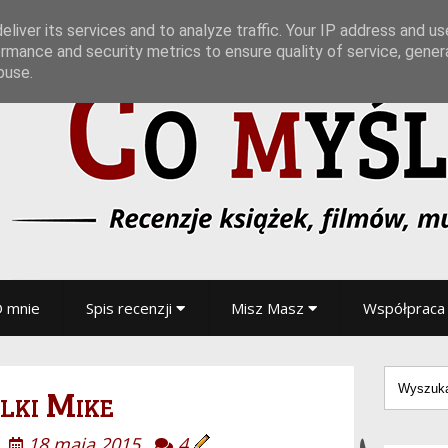
liver its services and to analyze traffic. Your IP address and u
rmance and security metrics to ensure quality of service, gene
buse.
 mnie
Spis recenzji
Misz Masz
Współpraca
lki Mike
18 maja 2015
4