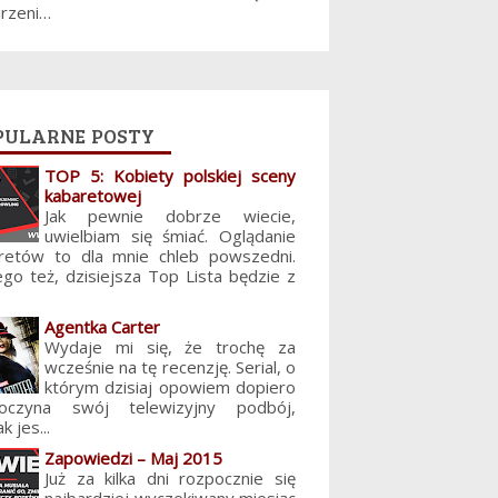
jrzeni…
pularne posty
TOP 5: Kobiety polskiej sceny
kabaretowej
Jak pewnie dobrze wiecie,
uwielbiam się śmiać. Oglądanie
retów to dla mnie chleb powszedni.
ego też, dzisiejsza Top Lista będzie z
Agentka Carter
Wydaje mi się, że trochę za
wcześnie na tę recenzję. Serial, o
którym dzisiaj opowiem dopiero
poczyna swój telewizyjny podbój,
k jes...
Zapowiedzi – Maj 2015
Już za kilka dni rozpocznie się