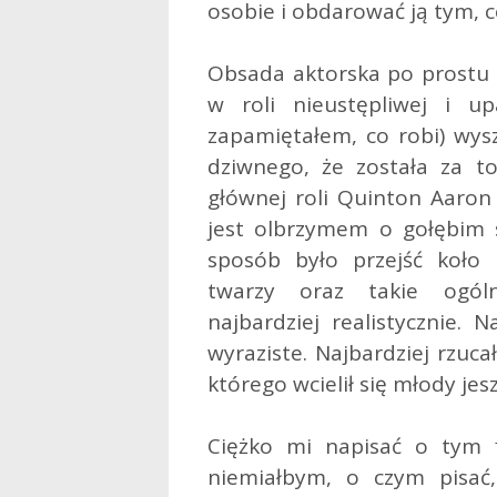
osobie i obdarować ją tym, c
Obsada aktorska po prostu z
w roli nieustępliwej i up
zapamiętałem, co robi) wysz
dziwnego, że została za 
głównej roli Quinton Aaron 
jest olbrzymem o gołębim s
sposób było przejść koło
twarzy oraz takie ogóln
najbardziej realistycznie.
wyraziste. Najbardziej rzuca
którego wcielił się młody jes
Ciężko mi napisać o tym fi
niemiałbym, o czym pisać,