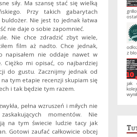
ne siły. Ma szansę stać się wielką
skiego. Przy takich gabarytach
gril
ostat
 buldożer. Nie jest to jednak łatwa
ość nie daje o sobie zapomnieć.
e. Nie chce zdradzić zbyt wiele,
ciłem film aż nadto. Chce jednak,
odło
z blo
 co napisałem nie oddaje nawet w
. Ciężko mi opisać, co najbardziej
ji do gustu. Zacznijmy jednak od
na tym etapie recenzji skupiam się
jak
iech i tak będzie tym razem.
kole
wynik
wykła, pełna wzruszeń i miłych nie
 zaskakujących momentów. Nie
ją na tym świecie ludzie tacy jak
Tut
n. Gotowi zaufać całkowicie obcej