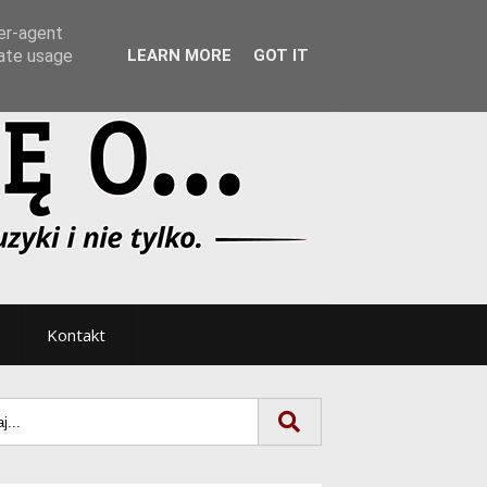
Tryb noc/dzień
ser-agent
rate usage
LEARN MORE
GOT IT
Kontakt