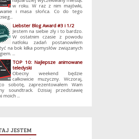
najbardziej wyczekiwany miesiąc
w roku. W raz z nim majówki,
lowanie i masa słońca. Co do tego
nieg...
Liebster Blog Award #3 i 1/2
Jestem na siebie zły i to bardzo.
W ostatnim czasie z powodu
natłoku zadań postanowiłem
żyć na bok kilka pomysłów związanych
giem. ...
TOP 10: Najlepsze animowane
teledyski
Obecny weekend będzie
całkowicie muzyczny. Wczoraj,
 co sobotę, zaprezentowałem Wam
jny soundtrack. Dzisiaj przedstawię
i moich ...
aj jestem