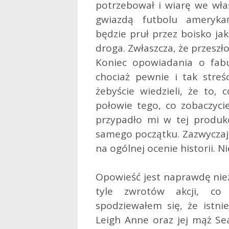
potrzebował i wiarę we włas
gwiazdą futbolu amerykań
będzie pruł przez boisko jak
droga. Zwłaszcza, że przeszł
Koniec opowiadania o fabul
chociaż pewnie i tak streś
żebyście wiedzieli, że to,
połowie tego, co zobaczycie
przypadło mi w tej produkc
samego początku. Zazwyczaj 
na ogólnej ocenie historii. N
Opowieść jest naprawdę niez
tyle zwrotów akcji, co
spodziewałem się, że istnie
Leigh Anne oraz jej mąż Sea