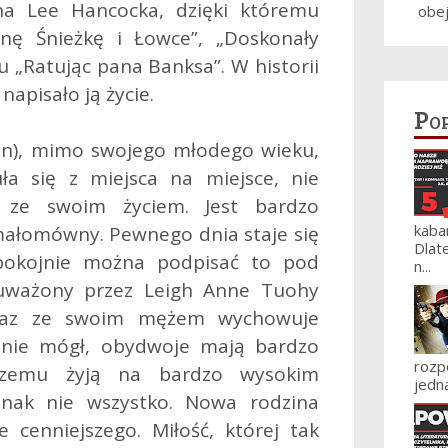
na Lee Hancocka, dzięki któremu
obe
nę Śnieżkę i Łowce”, „Doskonały
u „Ratując pana Banksa”. W historii
 napisało ją życie.
Po
on), mimo swojego młodego wieku,
uła się z miejsca na miejsce, nie
ć ze swoim życiem. Jest bardzo
kaba
e małomówny. Pewnego dnia staje się
Dlat
Spokojnie można podpisać to pod
n...
auważony przez Leigh Anne Tuohy
 wraz ze swoim mężem wychowuje
ić nie mógł, obydwoje mają bardzo
roz
 czemu żyją na bardzo wysokim
jedna
dnak nie wszystko. Nowa rodzina
 cenniejszego. Miłość, której tak