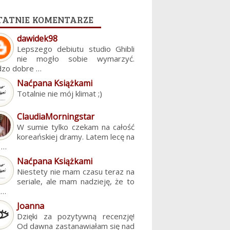
tatnie komentarze
dawidek98
Lepszego debiutu studio Ghibli
nie mogło sobie wymarzyć.
dzo dobre …
Naćpana Książkami
Totalnie nie mój klimat ;)
ClaudiaMorningstar
W sumie tylko czekam na całość
koreańskiej dramy. Latem lecę na
. …
Naćpana Książkami
Niestety nie mam czasu teraz na
seriale, ale mam nadzieję, że to
z…
Joanna
Dzięki za pozytywną recenzję!
Od dawna zastanawiałam się nad