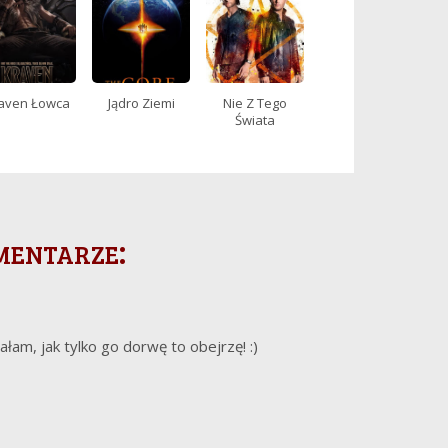
aven Łowca
Jądro Ziemi
Nie Z Tego
Świata
mentarze:
ałam, jak tylko go dorwę to obejrzę! :)