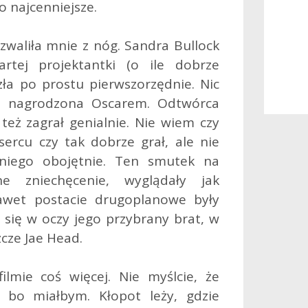
o najcenniejsze.
waliła mnie z nóg. Sandra Bullock
artej projektantki (o ile dobrze
ła po prostu pierwszorzędnie. Nic
to nagrodzona Oscarem. Odtwórca
też zagrał genialnie. Nie wiem czy
ercu czy tak dobrze grał, ale nie
 niego obojętnie. Ten smutek na
e zniechęcenie, wyglądały jak
 Nawet postacie drugoplanowe były
ł się w oczy jego przybrany brat, w
zcze Jae Head.
lmie coś więcej. Nie myślcie, że
 bo miałbym. Kłopot leży, gdzie