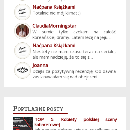
Naćpana Książkami
Totalnie nie mój klimat ;)
ClaudiaMorningstar
W sumie tylko czekam na całość
koreańskiej dramy. Latem lecę na Jeju. …
Naćpana Książkami
Niestety nie mam czasu teraz na seriale,
ale mam nadzieję, że to się z…
Joanna
Dzięki za pozytywną recenzję! Od dawna
zastanawiałam się nad obejrzeni…
Popularne posty
TOP 5: Kobiety polskiej sceny
kabaretowej
Jak pewnie dobrze wiecie, uwielbiam się