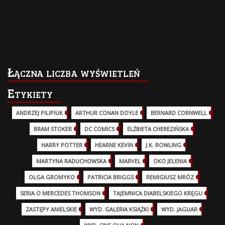
Łączna liczba wyświetleń
Etykiety
ANDRZEJ PILIPIUK
(29)
ARTHUR CONAN DOYLE
(2)
BERNARD CORNWELL
(3)
BRAM STOKER
(1)
DC COMICS
(17)
ELŻBIETA CHEREZIŃSKA
(2)
HARRY POTTER
(13)
HEARNE KEVIN
(3)
J.K. ROWLING
(5)
MARTYNA RADUCHOWSKA
(2)
MARVEL
(32)
OKO JELENIA
(7)
OLGA GROMYKO
(5)
PATRICIA BRIGGS
(12)
REMIGIUSZ MRÓZ
(5)
SERIA O MERCEDES THOMSON
(11)
TAJEMNICA DIABELSKIEGO KRĘGU
(3)
ZASTĘPY ANIELSKIE
(6)
WYD. GALERIA KSIĄŻKI
(6)
WYD. JAGUAR
(18)