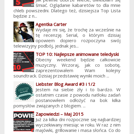
śmiać. Oglądanie kabaretów to dla mnie
chleb powszedni. Dlatego też, dzisiejsza Top Lista
będzie z n...
Agentka Carter
Wydaje mi się, że trochę za wcześnie na
tę recenzję. Serial, o którym dzisiaj
opowiem dopiero rozpoczyna swój
telewizyjny podbój, jednak jes...
TOP 10: Najlepsze animowane teledyski
Obecny weekend będzie całkowicie
muzyczny. Wczoraj, jak co sobotę,
zaprezentowałem Wam kolejny
soundtrack. Dzisiaj przedstawię wyniki moich ...
Liebster Blog Award #3 i 1/2
Jestem na siebie zły i to bardzo. W
ostatnim czasie z powodu natłoku zadań
postanowiłem odłożyć na bok kilka
pomysłów związanych z blogiem. ...
Zapowiedzi – Maj 2015
Już za kilka dni rozpocznie się najbardziej
wyczekiwany miesiąc w roku. W raz z nim
majówki, grillowanie i masa słońca. Co do