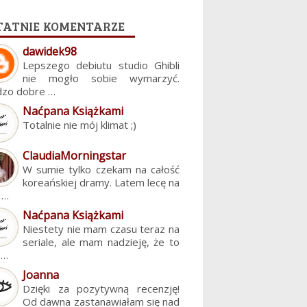
tatnie komentarze
dawidek98
Lepszego debiutu studio Ghibli
nie mogło sobie wymarzyć.
dzo dobre …
Naćpana Książkami
Totalnie nie mój klimat ;)
ClaudiaMorningstar
W sumie tylko czekam na całość
koreańskiej dramy. Latem lecę na
. …
Naćpana Książkami
Niestety nie mam czasu teraz na
seriale, ale mam nadzieję, że to
z…
Joanna
Dzięki za pozytywną recenzję!
Od dawna zastanawiałam się nad