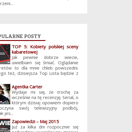
jrzeni…
pularne posty
TOP 5: Kobiety polskiej sceny
kabaretowej
Jak pewnie dobrze wiecie,
uwielbiam się śmiać. Oglądanie
retów to dla mnie chleb powszedni.
ego też, dzisiejsza Top Lista będzie z
Agentka Carter
Wydaje mi się, że trochę za
wcześnie na tę recenzję. Serial, o
którym dzisiaj opowiem dopiero
poczyna swój telewizyjny podbój,
k jes...
Zapowiedzi – Maj 2015
Już za kilka dni rozpocznie się