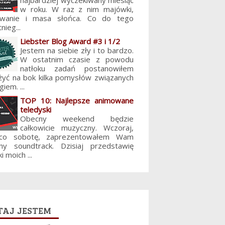
najbardziej wyczekiwany miesiąc
w roku. W raz z nim majówki,
lowanie i masa słońca. Co do tego
nieg...
Liebster Blog Award #3 i 1/2
Jestem na siebie zły i to bardzo.
W ostatnim czasie z powodu
natłoku zadań postanowiłem
żyć na bok kilka pomysłów związanych
giem. ...
TOP 10: Najlepsze animowane
teledyski
Obecny weekend będzie
całkowicie muzyczny. Wczoraj,
 co sobotę, zaprezentowałem Wam
jny soundtrack. Dzisiaj przedstawię
i moich ...
aj jestem