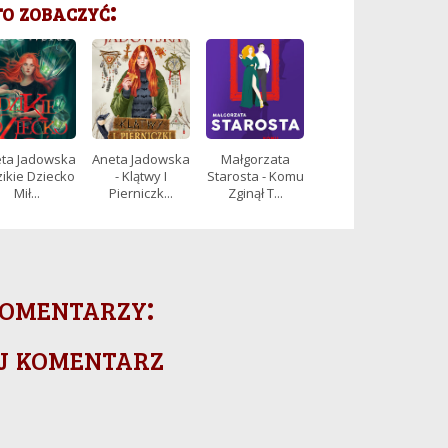
 zobaczyć:
ta Jadowska
Aneta Jadowska
Małgorzata
zikie Dziecko
- Klątwy I
Starosta - Komu
Mił...
Pierniczk...
Zginął T...
omentarzy:
j komentarz