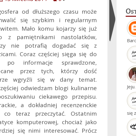
Os
gosfera od dłuższego czasu może
hwalić się szybkim i regularnym
kwitem. Mało komu kojarzy się już
ko z pamiętnikami nastolatków,
Ukryj
Bar
rzy nie potrafią dogadać się z
widgety
icami. Coraz częściej sięga się do
j po informacje sprawdzone,
ecane przez tych, którzy dość
rze wgryźli się w dany temat.
Jeju
częściej odwiedzam blogi kulinarne
oszukiwaniu ciekawego przepisu.
erackie, a dokładniej recenzenckie
 co teraz przeczytać.
Ostatnim
się 
tyce komputerowej, chociaż jako
ziej się nimi interesować. Prócz