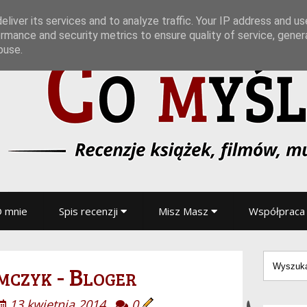
liver its services and to analyze traffic. Your IP address and u
rmance and security metrics to ensure quality of service, gene
buse.
 mnie
Spis recenzji
Misz Masz
Współpraca
czyk - Bloger
13 kwietnia 2014
0