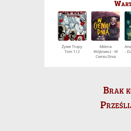
Warto
Żywe Trupy.
Milena
Ane
Tom 1 I 2
Wójtowicz - W
- D
Cieniu Dnia
Brak k
Prześli