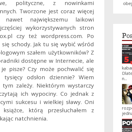
e, polityczne, z nowinkami
obe
innych. Tworzone jest coraz więcej
ch nawet największemu laikowi
jczęściej wykorzystywanych stron
Po
lox.pl czy też wordpress.com. Po
 się schody. Jak tu się wybić wśród
 blogowym szałem użytkowników? Z
dniki dostępne w Internecie, ale
kaba
 je pisze? Czy może pochwalić się
Dlat
a tysięcy odsłon dziennie? Wiem
n...
 tym zależy. Niektórym wystarczy
czytają ich wypociny. Co jednak z
ymi sukcesu i wielkiej sławy. Oni
roz
 książce, którą przesłuchałem z
jedna
ając natchnienia.