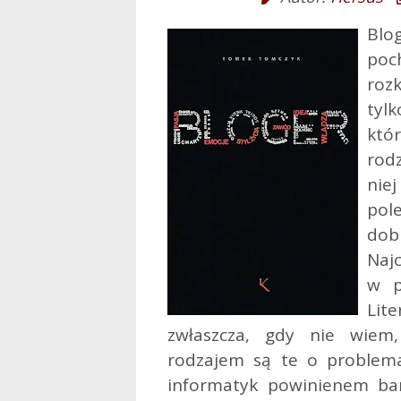
Blo
poc
roz
tyl
któ
rodz
nie
pol
dob
Naj
w p
Lit
zwłaszcza, gdy nie wiem,
rodzajem są te o problema
informatyk powinienem bard