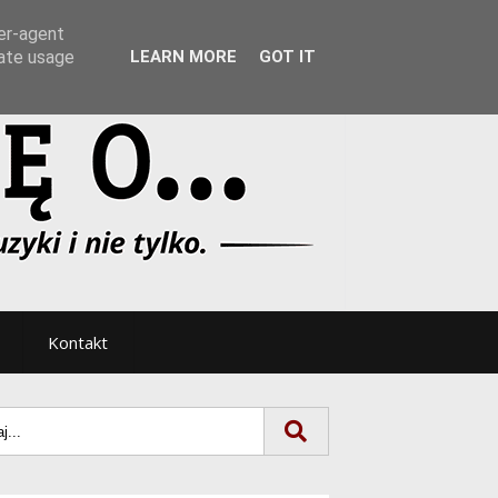
Tryb noc/dzień
ser-agent
rate usage
LEARN MORE
GOT IT
Kontakt