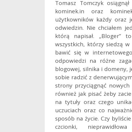
Tomasz Tomczyk osiągnął 
kominek.in oraz komine
użytkowników każdy oraz je
odwiedzin. Nie chciałem je
którą napisał. „Bloger”
wszystkich, którzy siedzą w
bawić się w internetowego
odpowiedzi na różne zaga
blogowej, silnika i domeny, j
sobie radzić z denerwujący
strony przyciągnąć nowych
również jak pisać żeby zaci
na tytuły oraz czego unik
uczuciach oraz co najważni
sposób na życie. Czy byliści
czcionki, nieprawidło