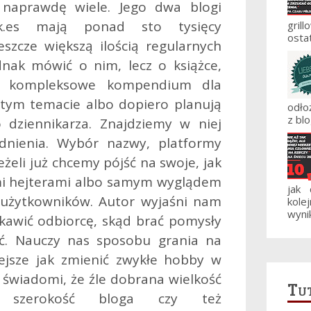
naprawdę wiele. Jego dwa blogi
k.es mają ponad sto tysięcy
gril
ostat
szcze większą ilością regularnych
dnak mówić o nim, lecz o książce,
 to kompleksowe kompendium dla
 tym temacie albo dopiero planują
odło
z blo
 dziennikarza. Znajdziemy w niej
dnienia. Wybór nazwy, platformy
eżeli już chcemy pójść na swoje, jak
mi hejterami albo samym wyglądem
jak
 użytkowników. Autor wyjaśni nam
kole
wynik
ekawić odbiorcę, skąd brać pomysły
ać. Nauczy nas sposobu grania na
ejsze jak zmienić zwykłe hobby w
e świadomi, że źle dobrana wielkość
Tut
wa szerokość bloga czy też