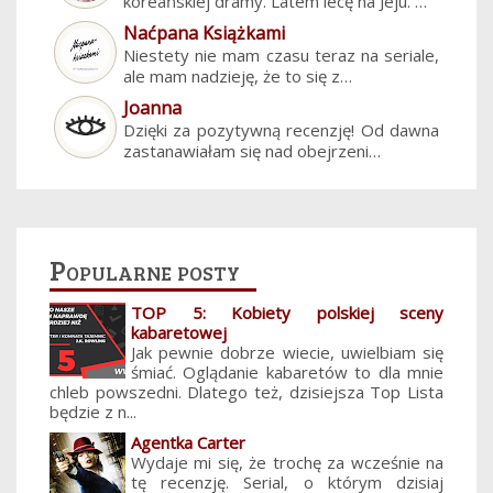
koreańskiej dramy. Latem lecę na Jeju. …
Naćpana Książkami
Niestety nie mam czasu teraz na seriale,
ale mam nadzieję, że to się z…
Joanna
Dzięki za pozytywną recenzję! Od dawna
zastanawiałam się nad obejrzeni…
Popularne posty
TOP 5: Kobiety polskiej sceny
kabaretowej
Jak pewnie dobrze wiecie, uwielbiam się
śmiać. Oglądanie kabaretów to dla mnie
chleb powszedni. Dlatego też, dzisiejsza Top Lista
będzie z n...
Agentka Carter
Wydaje mi się, że trochę za wcześnie na
tę recenzję. Serial, o którym dzisiaj