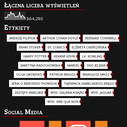
Łączna liczba wyświetleń
864,280
Etykiety
ANDRZEJ PILIPIUK
(29)
ARTHUR CONAN DOYLE
(2)
BERNARD CORNWELL
(3)
BRAM STOKER
(1)
DC COMICS
(17)
ELŻBIETA CHEREZIŃSKA
(2)
HARRY POTTER
(13)
HEARNE KEVIN
(3)
J.K. ROWLING
(5)
MARTYNA RADUCHOWSKA
(2)
MARVEL
(32)
OKO JELENIA
(7)
OLGA GROMYKO
(5)
PATRICIA BRIGGS
(12)
REMIGIUSZ MRÓZ
(5)
SERIA O MERCEDES THOMSON
(11)
TAJEMNICA DIABELSKIEGO KRĘGU
(3)
ZASTĘPY ANIELSKIE
(6)
WYD. GALERIA KSIĄŻKI
(6)
WYD. JAGUAR
(18)
WYD. SINE QUA NON
(45)
Social Media