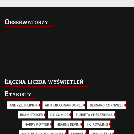
Obserwatorzy
Łączna liczba wyświetleń
Etykiety
ANDRZEJ PILIPIUK
(29)
ARTHUR CONAN DOYLE
(2)
BERNARD CORNWELL
(3)
BRAM STOKER
(1)
DC COMICS
(17)
ELŻBIETA CHEREZIŃSKA
(2)
HARRY POTTER
(13)
HEARNE KEVIN
(3)
J.K. ROWLING
(5)
MARTYNA RADUCHOWSKA
(2)
MARVEL
(32)
OKO JELENIA
(7)