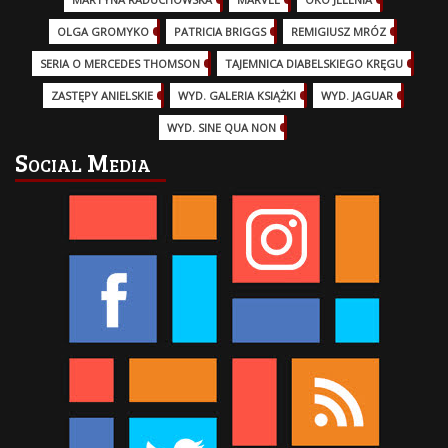
OLGA GROMYKO
(5)
PATRICIA BRIGGS
(12)
REMIGIUSZ MRÓZ
(5)
SERIA O MERCEDES THOMSON
(11)
TAJEMNICA DIABELSKIEGO KRĘGU
(3)
ZASTĘPY ANIELSKIE
(6)
WYD. GALERIA KSIĄŻKI
(6)
WYD. JAGUAR
(18)
WYD. SINE QUA NON
(45)
Social Media