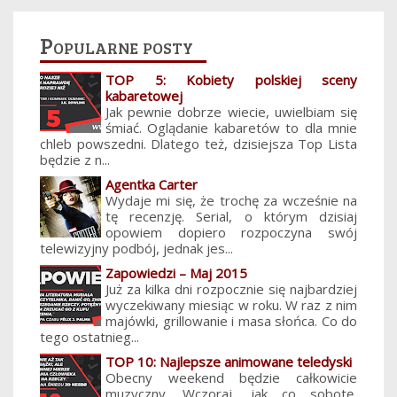
Popularne posty
TOP 5: Kobiety polskiej sceny
kabaretowej
Jak pewnie dobrze wiecie, uwielbiam się
śmiać. Oglądanie kabaretów to dla mnie
chleb powszedni. Dlatego też, dzisiejsza Top Lista
będzie z n...
Agentka Carter
Wydaje mi się, że trochę za wcześnie na
tę recenzję. Serial, o którym dzisiaj
opowiem dopiero rozpoczyna swój
telewizyjny podbój, jednak jes...
Zapowiedzi – Maj 2015
Już za kilka dni rozpocznie się najbardziej
wyczekiwany miesiąc w roku. W raz z nim
majówki, grillowanie i masa słońca. Co do
tego ostatnieg...
TOP 10: Najlepsze animowane teledyski
Obecny weekend będzie całkowicie
muzyczny. Wczoraj, jak co sobotę,