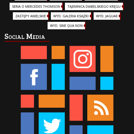
SERIA O MERCEDES THOMSON
(11)
TAJEMNICA DIABELSKIEGO KRĘGU
(3)
ZASTĘPY ANIELSKIE
(6)
WYD. GALERIA KSIĄŻKI
(6)
WYD. JAGUAR
(18)
WYD. SINE QUA NON
(45)
Social Media