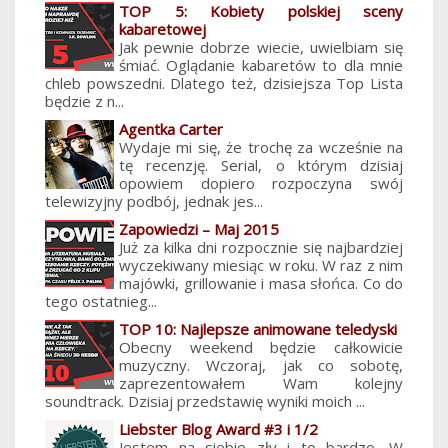
TOP 5: Kobiety polskiej sceny
kabaretowej
Jak pewnie dobrze wiecie, uwielbiam się
śmiać. Oglądanie kabaretów to dla mnie
chleb powszedni. Dlatego też, dzisiejsza Top Lista
będzie z n...
Agentka Carter
Wydaje mi się, że trochę za wcześnie na
tę recenzję. Serial, o którym dzisiaj
opowiem dopiero rozpoczyna swój
telewizyjny podbój, jednak jes...
Zapowiedzi – Maj 2015
Już za kilka dni rozpocznie się najbardziej
wyczekiwany miesiąc w roku. W raz z nim
majówki, grillowanie i masa słońca. Co do
tego ostatnieg...
TOP 10: Najlepsze animowane teledyski
Obecny weekend będzie całkowicie
muzyczny. Wczoraj, jak co sobotę,
zaprezentowałem Wam kolejny
soundtrack. Dzisiaj przedstawię wyniki moich ...
Liebster Blog Award #3 i 1/2
Jestem na siebie zły i to bardzo. W