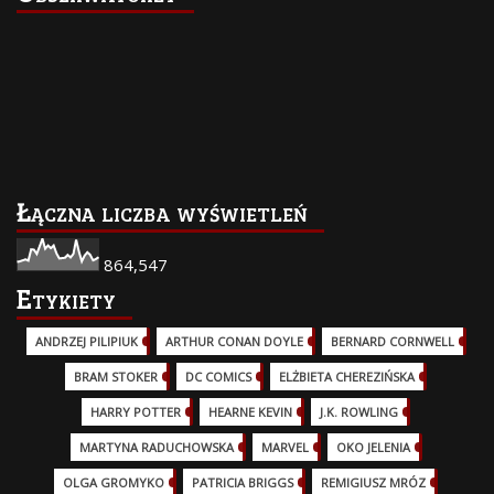
Łączna liczba wyświetleń
864,547
Etykiety
ANDRZEJ PILIPIUK
(29)
ARTHUR CONAN DOYLE
(2)
BERNARD CORNWELL
(3)
BRAM STOKER
(1)
DC COMICS
(17)
ELŻBIETA CHEREZIŃSKA
(2)
HARRY POTTER
(13)
HEARNE KEVIN
(3)
J.K. ROWLING
(5)
MARTYNA RADUCHOWSKA
(2)
MARVEL
(32)
OKO JELENIA
(7)
OLGA GROMYKO
(5)
PATRICIA BRIGGS
(12)
REMIGIUSZ MRÓZ
(5)