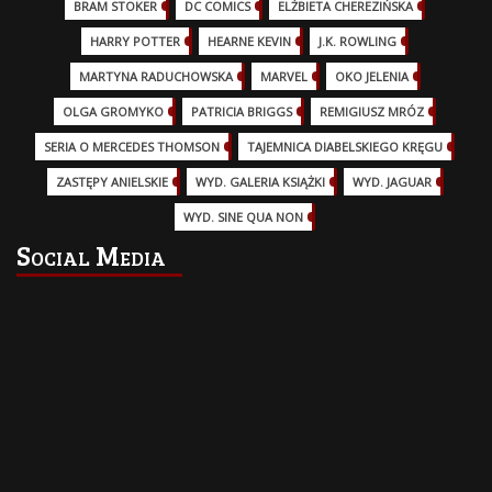
BRAM STOKER
(1)
DC COMICS
(17)
ELŻBIETA CHEREZIŃSKA
(2)
HARRY POTTER
(13)
HEARNE KEVIN
(3)
J.K. ROWLING
(5)
MARTYNA RADUCHOWSKA
(2)
MARVEL
(32)
OKO JELENIA
(7)
OLGA GROMYKO
(5)
PATRICIA BRIGGS
(12)
REMIGIUSZ MRÓZ
(5)
SERIA O MERCEDES THOMSON
(11)
TAJEMNICA DIABELSKIEGO KRĘGU
(3)
ZASTĘPY ANIELSKIE
(6)
WYD. GALERIA KSIĄŻKI
(6)
WYD. JAGUAR
(18)
WYD. SINE QUA NON
(45)
Social Media