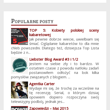
Popularne posty
TOP 5: Kobiety polskiej sceny
kabaretowej
Jak pewnie dobrze wiecie, uwielbiam się
śmiać. Oglądanie kabaretów to dla mnie
chleb powszedni. Dlatego też, dzisiejsza Top Lista
będzie z n...
Liebster Blog Award #3 i 1/2
Jestem na siebie zły i to bardzo. W
ostatnim czasie z powodu natłoku zadań
postanowiłem odłożyć na bok kilka
pomysłów związanych z blogiem. ...
Agentka Carter
Wydaje mi się, że trochę za wcześnie na
tę recenzję. Serial, o którym dzisiaj
opowiem dopiero rozpoczyna swój
telewizyjny podbój, jednak jes...
Zapowiedzi – Maj 2015