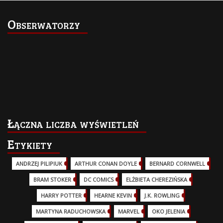
Obserwatorzy
Łączna liczba wyświetleń
Etykiety
ANDRZEJ PILIPIUK
(29)
ARTHUR CONAN DOYLE
(2)
BERNARD CORNWELL
(3)
BRAM STOKER
(1)
DC COMICS
(17)
ELŻBIETA CHEREZIŃSKA
(2)
HARRY POTTER
(13)
HEARNE KEVIN
(3)
J.K. ROWLING
(5)
MARTYNA RADUCHOWSKA
(2)
MARVEL
(32)
OKO JELENIA
(7)