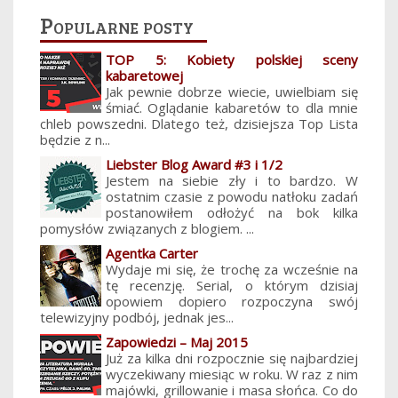
Popularne posty
TOP 5: Kobiety polskiej sceny
kabaretowej
Jak pewnie dobrze wiecie, uwielbiam się
śmiać. Oglądanie kabaretów to dla mnie
chleb powszedni. Dlatego też, dzisiejsza Top Lista
będzie z n...
Liebster Blog Award #3 i 1/2
Jestem na siebie zły i to bardzo. W
ostatnim czasie z powodu natłoku zadań
postanowiłem odłożyć na bok kilka
pomysłów związanych z blogiem. ...
Agentka Carter
Wydaje mi się, że trochę za wcześnie na
tę recenzję. Serial, o którym dzisiaj
opowiem dopiero rozpoczyna swój
telewizyjny podbój, jednak jes...
Zapowiedzi – Maj 2015
Już za kilka dni rozpocznie się najbardziej
wyczekiwany miesiąc w roku. W raz z nim
majówki, grillowanie i masa słońca. Co do