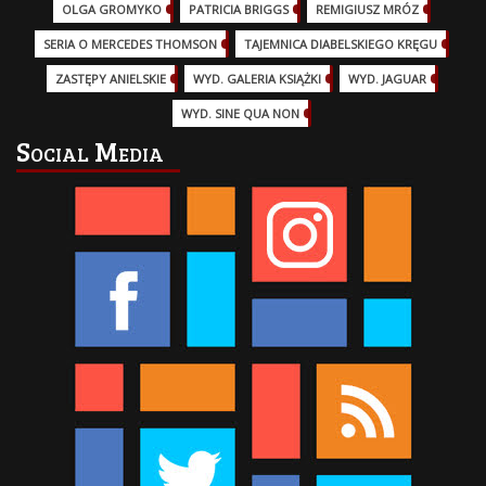
OLGA GROMYKO
(5)
PATRICIA BRIGGS
(12)
REMIGIUSZ MRÓZ
(5)
SERIA O MERCEDES THOMSON
(11)
TAJEMNICA DIABELSKIEGO KRĘGU
(3)
ZASTĘPY ANIELSKIE
(6)
WYD. GALERIA KSIĄŻKI
(6)
WYD. JAGUAR
(18)
WYD. SINE QUA NON
(45)
Social Media