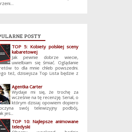
jrzeni…
pularne posty
TOP 5: Kobiety polskiej sceny
kabaretowej
Jak pewnie dobrze wiecie,
uwielbiam się śmiać. Oglądanie
retów to dla mnie chleb powszedni.
ego też, dzisiejsza Top Lista będzie z
Agentka Carter
Wydaje mi się, że trochę za
wcześnie na tę recenzję. Serial, o
którym dzisiaj opowiem dopiero
poczyna swój telewizyjny podbój,
k jes...
TOP 10: Najlepsze animowane
teledyski