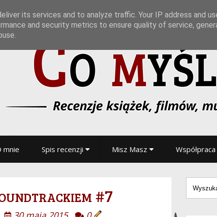
liver its services and to analyze traffic. Your IP address and u
rmance and security metrics to ensure quality of service, gene
buse.
 mnie
Spis recenzji
Misz Masz
Współpraca
oundtrackiem #7
30 maja 2015
0