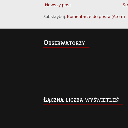
Nowszy post
St
Subskrybuj:
Komentarze do posta (Atom)
Obserwatorzy
Łączna liczba wyświetleń