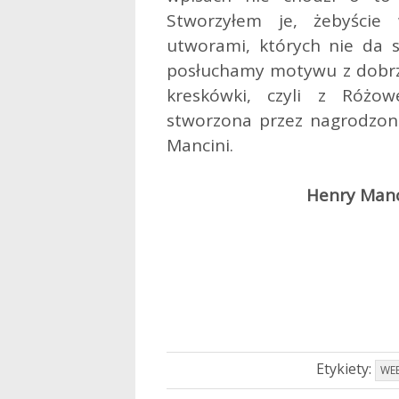
Stworzyłem je, żebyście
utworami, których nie da si
posłuchamy motywu z dobrz
kreskówki, czyli z Różow
stworzona przez nagrodzon
Mancini.
Henry Manc
Etykiety:
WE