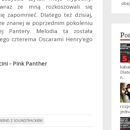
obe
 wraz ze mną rozkoszowali się
ę zapomnieć. Dlatego też dzisiaj,
e znanej w poprzednim pokoleniu
ej Pantery. Melodia ta została
Po
ego czterema Oscarami Henry’ego
ini - Pink Panther
kaba
Dlat
n...
roz
jedna
EKEND Z SOUNDTRACKIEM