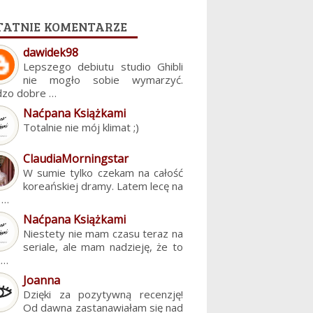
tatnie komentarze
dawidek98
Lepszego debiutu studio Ghibli
nie mogło sobie wymarzyć.
dzo dobre …
Naćpana Książkami
Totalnie nie mój klimat ;)
ClaudiaMorningstar
W sumie tylko czekam na całość
koreańskiej dramy. Latem lecę na
. …
Naćpana Książkami
Niestety nie mam czasu teraz na
seriale, ale mam nadzieję, że to
z…
Joanna
Dzięki za pozytywną recenzję!
Od dawna zastanawiałam się nad