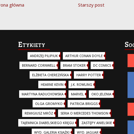
rona główna
Starszy post
Etykiety
So
ANDRZEJ PILIPIUK
(29)
ARTHUR CONAN DOYLE
(2)
BERNARD CORNWELL
(3)
BRAM STOKER
(1)
DC COMICS
(17)
ELŻBIETA CHEREZIŃSKA
(2)
HARRY POTTER
(13)
HEARNE KEVIN
(3)
J.K. ROWLING
(5)
MARTYNA RADUCHOWSKA
(2)
MARVEL
(32)
OKO JELENIA
(7)
OLGA GROMYKO
(5)
PATRICIA BRIGGS
(12)
REMIGIUSZ MRÓZ
(5)
SERIA O MERCEDES THOMSON
(11)
TAJEMNICA DIABELSKIEGO KRĘGU
(3)
ZASTĘPY ANIELSKIE
(6)
WYD. GALERIA KSIĄŻKI
(6)
WYD. JAGUAR
(18)