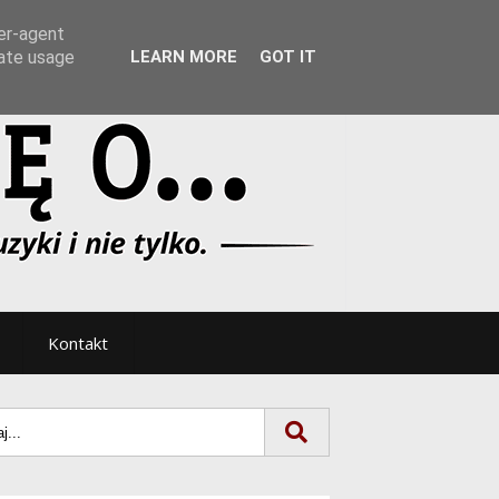
Tryb noc/dzień
ser-agent
rate usage
LEARN MORE
GOT IT
Kontakt