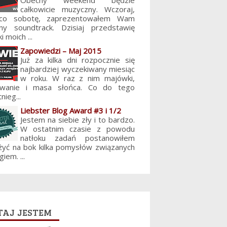
Obecny weekend będzie
całkowicie muzyczny. Wczoraj,
 co sobotę, zaprezentowałem Wam
jny soundtrack. Dzisiaj przedstawię
i moich ...
Zapowiedzi – Maj 2015
Już za kilka dni rozpocznie się
najbardziej wyczekiwany miesiąc
w roku. W raz z nim majówki,
lowanie i masa słońca. Co do tego
nieg...
Liebster Blog Award #3 i 1/2
Jestem na siebie zły i to bardzo.
W ostatnim czasie z powodu
natłoku zadań postanowiłem
żyć na bok kilka pomysłów związanych
giem. ...
aj jestem