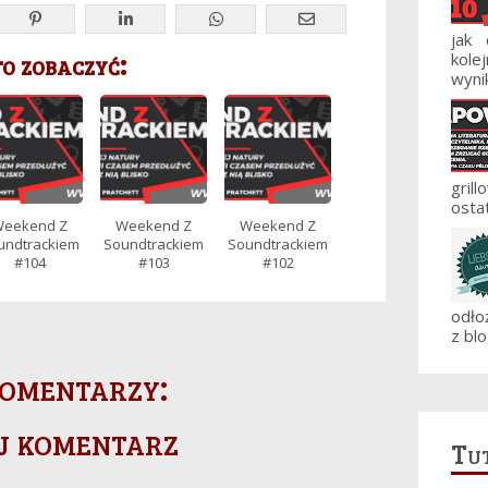
jak
 zobaczyć:
kole
wynik
gril
ostat
eekend Z
Weekend Z
Weekend Z
undtrackiem
Soundtrackiem
Soundtrackiem
#104
#103
#102
odło
z blo
omentarzy:
j komentarz
Tut