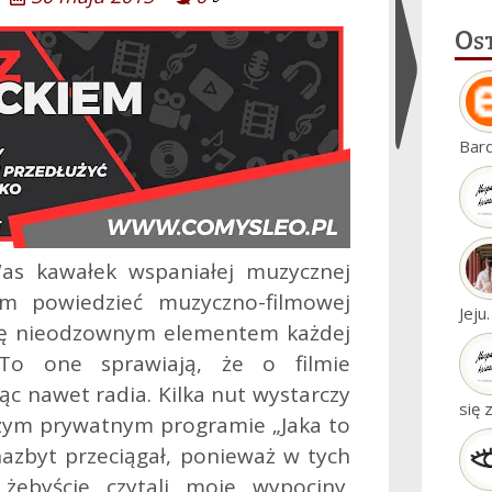
Os
Ukryj
Bar
widgety
as kawałek wspaniałej muzycznej
nem powiedzieć muzyczno-filmowej
Jeju
 się nieodzownym elementem każdej
. To one sprawiają, że o filmie
ąc nawet radia.
Kilka nut wystarczy
się 
szym prywatnym programie „Jaka to
azbyt przeciągał, ponieważ w tych
żebyście czytali moje wypociny.