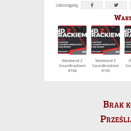
Udostępnij:
Warto
Weekend Z
Weekend Z
W
Soundtrackiem
Soundtrackiem
So
#106
#105
Brak k
Prześli