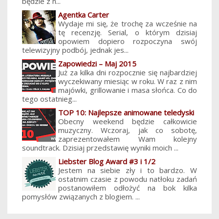
będzie z n...
Agentka Carter
Wydaje mi się, że trochę za wcześnie na
tę recenzję. Serial, o którym dzisiaj
opowiem dopiero rozpoczyna swój
telewizyjny podbój, jednak jes...
Zapowiedzi – Maj 2015
Już za kilka dni rozpocznie się najbardziej
wyczekiwany miesiąc w roku. W raz z nim
majówki, grillowanie i masa słońca. Co do
tego ostatnieg...
TOP 10: Najlepsze animowane teledyski
Obecny weekend będzie całkowicie
muzyczny. Wczoraj, jak co sobotę,
zaprezentowałem Wam kolejny
soundtrack. Dzisiaj przedstawię wyniki moich ...
Liebster Blog Award #3 i 1/2
Jestem na siebie zły i to bardzo. W
ostatnim czasie z powodu natłoku zadań
postanowiłem odłożyć na bok kilka
pomysłów związanych z blogiem. ...