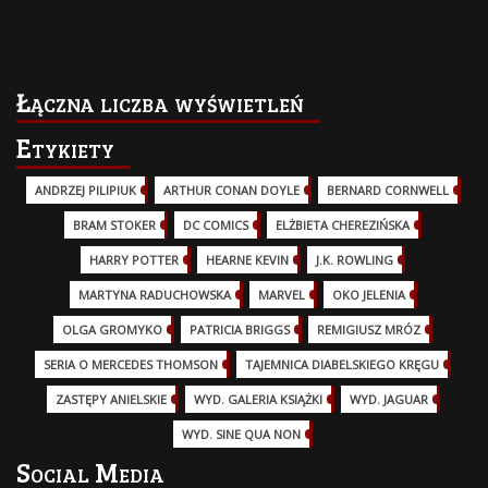
Łączna liczba wyświetleń
Etykiety
ANDRZEJ PILIPIUK
(29)
ARTHUR CONAN DOYLE
(2)
BERNARD CORNWELL
(3)
BRAM STOKER
(1)
DC COMICS
(17)
ELŻBIETA CHEREZIŃSKA
(2)
HARRY POTTER
(13)
HEARNE KEVIN
(3)
J.K. ROWLING
(5)
MARTYNA RADUCHOWSKA
(2)
MARVEL
(32)
OKO JELENIA
(7)
OLGA GROMYKO
(5)
PATRICIA BRIGGS
(12)
REMIGIUSZ MRÓZ
(5)
SERIA O MERCEDES THOMSON
(11)
TAJEMNICA DIABELSKIEGO KRĘGU
(3)
ZASTĘPY ANIELSKIE
(6)
WYD. GALERIA KSIĄŻKI
(6)
WYD. JAGUAR
(18)
WYD. SINE QUA NON
(45)
Social Media